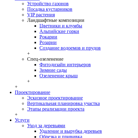
Устройство газонов
Посадка кустарников
VIP растения
Ландшафтные композиции
Цветники и клумбы
Альпийские горки
Рокарии
Розарии
Создание водоемов и прудов
+
Спец-озеленение
Фитодизайн интерьеров
Зимние сады
Озеленение крыш
+
+
Проектирование
Эскизное проектирование
Вертикальная планировка участка
Этапы реализации проекта
+
Услуги
Уход за деревьями
Удаление и вырубка деревьев
Обрезка и прививка