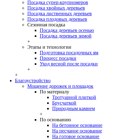
Посадка супер-крупномеров
Посадка хвойных деревьев
Посадка лиственных деревьев
Посадка плодовых деревьев
Сезонная посадка
Посадка деревьев осенью
Посадка деревьев зимой
+
Этапы и технологии
Подготовка посадочных ям
Процесс посадки
Уход весной после посадки
+
+
Благоустройство
Мощение дорожек и площадок
По материалу
Тротуарной плиткой
Брусчаткой
Природным камнем
+
По основанию
На бетонное основание
На песчаное основание
На готовое основание