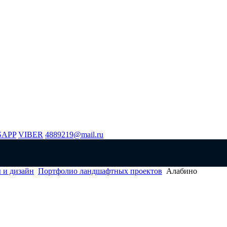
SAPP
VIBER
4889219@mail.ru
 и дизайн
Портфолио ландшафтных проектов
Алабино