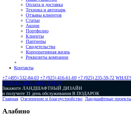
Оплата и доставка
Техника и автопарк
Отзывы клиентов
Статьи
Акции
Портфолио
Клиенты
Партнеры
Свидетельства
Корпоративная жизнь
Реквизиты компании
+
Контакты
+7 (495) 532-84-03
+7 (925) 416-61-69
+7 (925) 235-59-72
WHAT
ПРИГЛАСИТЬ ДИЗАЙНЕРА
Закажите
ЛАНДШАФТНЫЙ ДИЗАЙН
и получите 31 день обслуживания
В ПОДАРОК
Главная
Озеленение и благоустройство
Ландшафтные проекты
Алабино