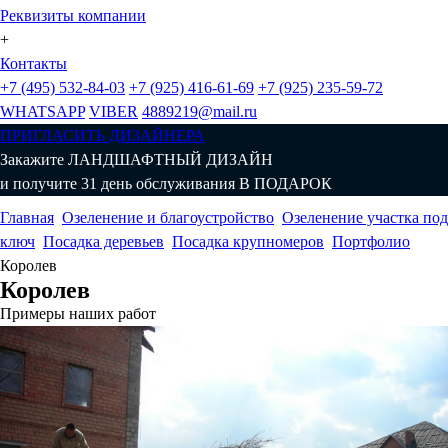
Реквизиты компании
+
Контакты
+7 (495) 532-84-03
+7 (925) 416-61-69
+7 (925) 235-59-72
WHATSAPP
VIBER
4889219@mail.ru
ПРИГЛАСИТЬ ДИЗАЙНЕРА
Закажите
ЛАНДШАФТНЫЙ ДИЗАЙН
и получите 31 день обслуживания
В ПОДАРОК
Главная
Озеленение и благоустройство
Озеленение участка под
ключ
Посадка деревьев
Посадка крупномеров
Портфолио
Королев
Королев
Примеры наших работ