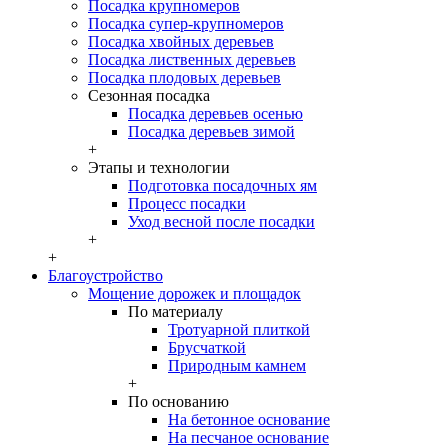
Посадка крупномеров
Посадка супер-крупномеров
Посадка хвойных деревьев
Посадка лиственных деревьев
Посадка плодовых деревьев
Сезонная посадка
Посадка деревьев осенью
Посадка деревьев зимой
+
Этапы и технологии
Подготовка посадочных ям
Процесс посадки
Уход весной после посадки
+
+
Благоустройство
Мощение дорожек и площадок
По материалу
Тротуарной плиткой
Брусчаткой
Природным камнем
+
По основанию
На бетонное основание
На песчаное основание