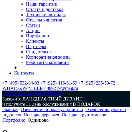
Наши гарантии
Оплата и доставка
Техника и автопарк
Отзывы клиентов
Статьи
Акции
Портфолио
Клиенты
Партнеры
Свидетельства
Корпоративная жизнь
Реквизиты компании
+
Контакты
+7 (495) 532-84-03
+7 (925) 416-61-69
+7 (925) 235-59-72
WHATSAPP
VIBER
4889219@mail.ru
ПРИГЛАСИТЬ ДИЗАЙНЕРА
Закажите
ЛАНДШАФТНЫЙ ДИЗАЙН
и получите 31 день обслуживания
В ПОДАРОК
Главная
Озеленение и благоустройство
Озеленение участка
под ключ
Посадка деревьев
Посадка крупномеров
Портфолио
Одинцово