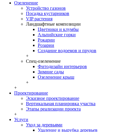
Озеленение
Устройство газонов
Посадка кустарников
VIP растения
Ландшафтные композиции
Цветники и клумбы
Альпийские горки
Рокарии
Розарии
Создание водоемов и прудов
+
Спец-озеленение
Фитодизайн интерьеров
Зимние сады
Озеленение крыш
+
+
Проектирование
Эскизное проектирование
Вертикальная планировка участка
Этапы реализации проекта
+
Услуги
Уход за деревьями
Удаление и вырубка деревьев