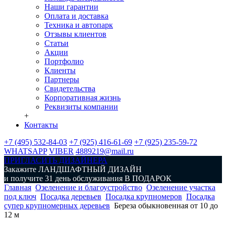
Наши гарантии
Оплата и доставка
Техника и автопарк
Отзывы клиентов
Статьи
Акции
Портфолио
Клиенты
Партнеры
Свидетельства
Корпоративная жизнь
Реквизиты компании
+
Контакты
+7 (495) 532-84-03
+7 (925) 416-61-69
+7 (925) 235-59-72
WHATSAPP
VIBER
4889219@mail.ru
ПРИГЛАСИТЬ ДИЗАЙНЕРА
Закажите
ЛАНДШАФТНЫЙ ДИЗАЙН
и получите 31 день обслуживания
В ПОДАРОК
Главная
Озеленение и благоустройство
Озеленение участка
под ключ
Посадка деревьев
Посадка крупномеров
Посадка
супер крупномерных деревьев
Береза обыкновенная от 10 до
12 м