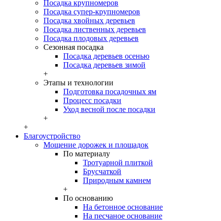
Посадка крупномеров
Посадка супер-крупномеров
Посадка хвойных деревьев
Посадка лиственных деревьев
Посадка плодовых деревьев
Сезонная посадка
Посадка деревьев осенью
Посадка деревьев зимой
+
Этапы и технологии
Подготовка посадочных ям
Процесс посадки
Уход весной после посадки
+
+
Благоустройство
Мощение дорожек и площадок
По материалу
Тротуарной плиткой
Брусчаткой
Природным камнем
+
По основанию
На бетонное основание
На песчаное основание