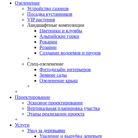
Озеленение
Устройство газонов
Посадка кустарников
VIP растения
Ландшафтные композиции
Цветники и клумбы
Альпийские горки
Рокарии
Розарии
Создание водоемов и прудов
+
Спец-озеленение
Фитодизайн интерьеров
Зимние сады
Озеленение крыш
+
+
Проектирование
Эскизное проектирование
Вертикальная планировка участка
Этапы реализации проекта
+
Услуги
Уход за деревьями
Удаление и вырубка деревьев