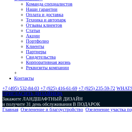
Команда специалистов
Наши гарантии
Оплата и доставка
Техника и автопарк
Отзывы клиентов
Статьи
Акции
Портфолио
Клиенты
Партнеры
Свидетельства
Корпоративная жизнь
Реквизиты компании
+
Контакты
+7 (495) 532-84-03
+7 (925) 416-61-69
+7 (925) 235-59-72
WHAT
ПРИГЛАСИТЬ ДИЗАЙНЕРА
Закажите
ЛАНДШАФТНЫЙ ДИЗАЙН
и получите 31 день обслуживания
В ПОДАРОК
Главная
Озеленение и благоустройство
Озеленение участка п