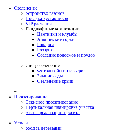
+
Озеленение
Устройство газонов
Посадка кустарников
VIP растения
Ландшафтные композиции
Цветники и клумбы
Альпийские горки
Рокарии
Розарии
Создание водоемов и прудов
+
Спец-озеленение
Фитодизайн интерьеров
Зимние сады
Озеленение крыш
+
+
Проектирование
Эскизное проектирование
Вертикальная планировка участка
Этапы реализации проекта
+
Услуги
Уход за деревьями