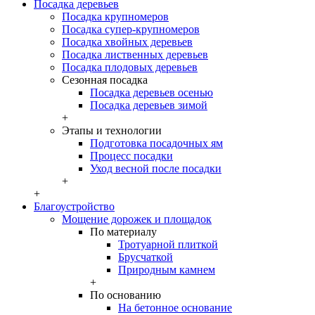
Посадка деревьев
Посадка крупномеров
Посадка супер-крупномеров
Посадка хвойных деревьев
Посадка лиственных деревьев
Посадка плодовых деревьев
Сезонная посадка
Посадка деревьев осенью
Посадка деревьев зимой
+
Этапы и технологии
Подготовка посадочных ям
Процесс посадки
Уход весной после посадки
+
+
Благоустройство
Мощение дорожек и площадок
По материалу
Тротуарной плиткой
Брусчаткой
Природным камнем
+
По основанию
На бетонное основание