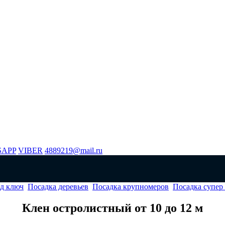
SAPP
VIBER
4889219@mail.ru
од ключ
Посадка деревьев
Посадка крупномеров
Посадка супер
Клен остролистный от 10 до 12 м