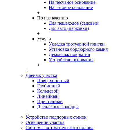
На песчаное основание
На готовое основание
+
По назначению
Для пешеходов (садовые)
Для авто (парковки)
+
Услуги
Укладка тротуарной плитки
Установка бордюрного камня
Демонтаж покрытий
Устройство основания
+
+
Дренаж участка
Поверхностный
Глубинный
Кольцевой
Линейный
Пристенный
Дренажные колодцы
+
Устройство подпорных стенок
Освещение участка
Системы автоматического полива