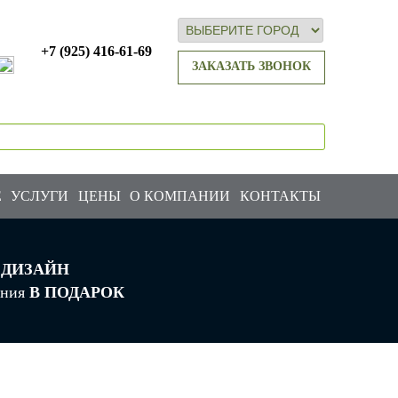
+7 (925) 416-61-69
ЗАКАЗАТЬ ЗВОНОК
Е
УСЛУГИ
ЦЕНЫ
О КОМПАНИИ
КОНТАКТЫ
Лечение и обработка от вредителей
Комплексное обслуживание сада
Укрытие хвойных и теплолюбивых растений
ДИЗАЙН
ания
В ПОДАРОК