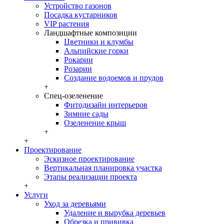
Устройство газонов
Посадка кустарников
VIP растения
Ландшафтные композиции
Цветники и клумбы
Альпийские горки
Рокарии
Розарии
Создание водоемов и прудов
+
Спец-озеленение
Фитодизайн интерьеров
Зимние сады
Озеленение крыш
+
+
Проектирование
Эскизное проектирование
Вертикальная планировка участка
Этапы реализации проекта
+
Услуги
Уход за деревьями
Удаление и вырубка деревьев
Обрезка и прививка