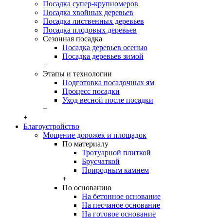
Посадка супер-крупномеров
Посадка хвойных деревьев
Посадка лиственных деревьев
Посадка плодовых деревьев
Сезонная посадка
Посадка деревьев осенью
Посадка деревьев зимой
+
Этапы и технологии
Подготовка посадочных ям
Процесс посадки
Уход весной после посадки
+
+
Благоустройство
Мощение дорожек и площадок
По материалу
Тротуарной плиткой
Брусчаткой
Природным камнем
+
По основанию
На бетонное основание
На песчаное основание
На готовое основание